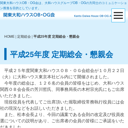
関東大和ハウスOB・OG会は、大和ハウスグループOB・OGの方同士のコミュニケ―ショ
ン推進を目的としています。
HOME
|
定期総会
|
平成25年度 定期総会・懇親会
平成25年度 定期総会・懇親会
平成２５年度関東大和ハウスＯＢ・ＯＧ会総会が１０月２２日
（火）に大和ハウス東京本社ビル内にて開催されました。
今年度の総会は、１２６名の会員の皆様をはじめ、大和ハウス
関西ＯＢ会会長の芳川哲氏、同事務局長の木村宗光氏にもご出席
いただきました。
現役役員を代表してご出席頂いた堀取締役常務執行役員には会
社の現況などをお話しいただきました。
また、松本会長より、今回の議案である会則の改定及び役員改
選についての説明があり、ご出席者の会員の皆様にご承認をいた
だきました。